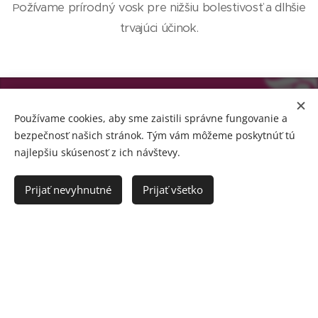
ožívame prírodný vosk pre nižšiu bolestivosť a dlhšie
P
trvajúci účinok.
Dopraj svojmu telu regeneráciu a sebe
Používame cookies, aby sme zaistili správne fungovanie a
bezpečnosť našich stránok. Tým vám môžeme poskytnúť tú
oddych, krásu a harmóniu.
najlepšiu skúsenosť z ich návštevy.
Prijať nevyhnutné
Prijať všetko
To najlepšie z našej
ponuky