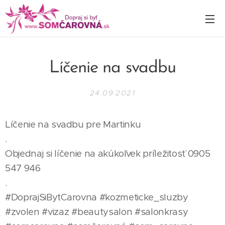
Líčenie na svadbu
24.09.2021
Líčenie na svadbu pre Martinku
.
Objednaj si líčenie na akúkoľvek príležitosť 0905
547 946
.
#DoprajSiBytCarovna #kozmeticke_sluzby
#zvolen #vizaz #beautysalon #salonkrasy