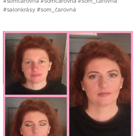
#somcarovna #somčarovná #som_carovna
#salonkrásy #som_čarovná