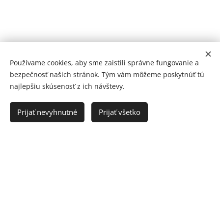
Používame cookies, aby sme zaistili správne fungovanie a
bezpečnosť našich stránok. Tým vám môžeme poskytnúť tú
najlepšiu skúsenosť z ich návštevy.
Desing by
Freepik.com
Prijať nevyhnutné
Prijať všetko
Vytvorené službou
Webnode
Cookies
Vytvorte si webové stránky zdarma!
Stiahnite si mobilnú aplikáciu
NOTINO
a
rezervujte si termín: