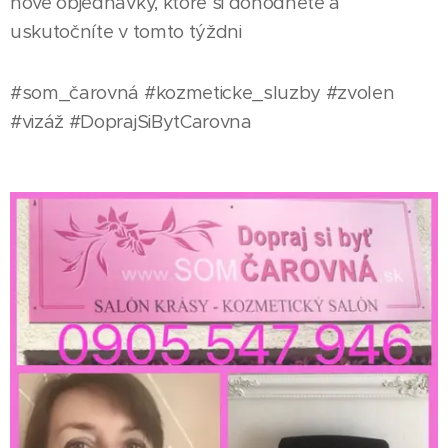
nové objednávky, ktoré si dohodnete a
uskutočníte v tomto týždni💄
#som_čarovná #kozmeticke_sluzby #zvolen
#vizáž #DoprajSiBytCarovna