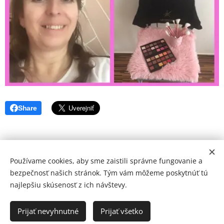
Share
Používame cookies, aby sme zaistili správne fungovanie a
bezpečnosť našich stránok. Tým vám môžeme poskytnúť tú
najlepšiu skúsenosť z ich návštevy.
Desing by
Freepik.com
Prijať nevyhnutné
Prijať všetko
Vytvorené službou
Webnode
Cookies