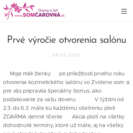
Prvé výročie otvorenia salónu
28.02.2020
💖Moje milé žienky💖 pri príležitosti prvého roku
otvorenia kozmetického salónu vo Zvolene som si
pre vás pripravila špeciálny bonus, ako
poďakovanie za vašu doveru 🎉 . 💄V týždni od
2.3. do 6.3. máte ku každému ošetreniu pleti
ZDARMA denné líčenie 💄 Akcia platí na všetky
dohodnuté termíny, ktoré už máte, aj na všetky